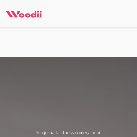
Pular para o conteúdo
Início
Todos os produtos
Categoria
Sua jornada fitness começa aqui.